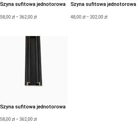
Szyna sufitowa jednotorowa
Szyna sufitowa jednotorowa
podtynkowa, karnisz
podtynkowa, karnisz
58,00
zł
–
362,00
zł
48,00
zł
–
302,00
zł
sufitowy jednotorowy
sufitowy jednotorowy
podtynkowy – anodowany
podtynkowy – biały
WYBIERZ OPCJE
WYBIERZ OPCJE
srebrny
Szyna sufitowa jednotorowa
podtynkowa, karnisz
58,00
zł
–
362,00
zł
sufitowy jednotorowy
podtynkowy – czarny
WYBIERZ OPCJE