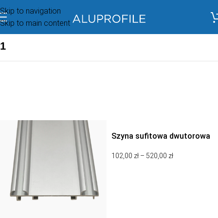
Skip to navigation
Skip to main content
1
Szyna podtynkowa P100
Szyna sufitowa dwutorowa
natynkowa, karnisz sufitowy
Konfiguruj
102,00
zł
–
520,00
zł
dwutorowy natynkowy –
atracyt
WYBIERZ OPCJE