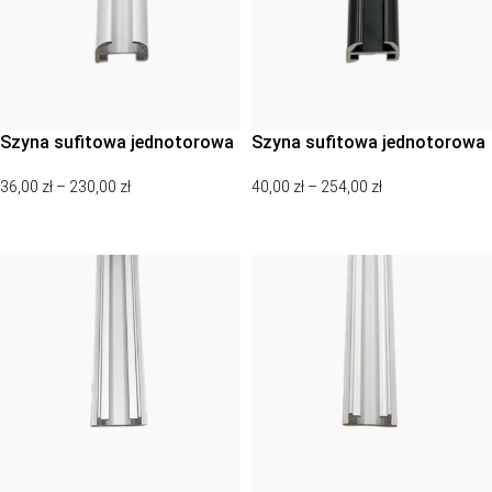
Szyna sufitowa jednotorowa
Szyna sufitowa jednotorowa
natynkowa, karnisz sufitowy
natynkowa, karnisz sufitowy
36,00
zł
–
230,00
zł
40,00
zł
–
254,00
zł
jednotorowy natynkowy –
jednotorowy natynkowy –
biały
czarny
WYBIERZ OPCJE
WYBIERZ OPCJE