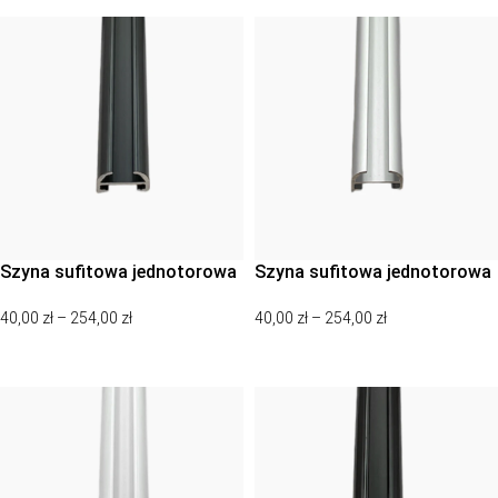
Szyna sufitowa jednotorowa
Szyna sufitowa jednotorowa
natynkowa, karnisz sufitowy
natynkowa, karnisz sufitowy
40,00
zł
–
254,00
zł
40,00
zł
–
254,00
zł
jednotorowy natynkowy –
jednotorowy natynkowy –
antracyt
anodawany srebrny
WYBIERZ OPCJE
WYBIERZ OPCJE