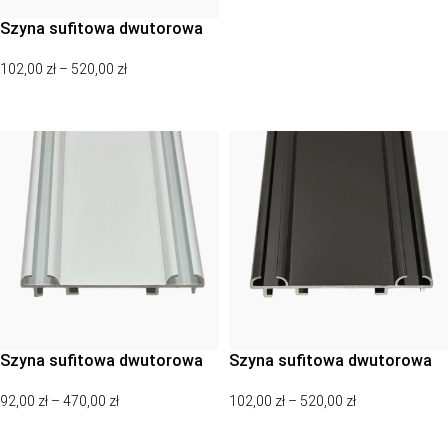
Szyna sufitowa dwutorowa
natynkowa, karnisz sufitowy
102,00
zł
–
520,00
zł
dwutorowy natynkowy –
anodowany srebrny
WYBIERZ OPCJE
Szyna sufitowa dwutorowa
Szyna sufitowa dwutorowa
natynkowa, karnisz sufitowy
natynkowa, karnisz sufitowy
92,00
zł
–
470,00
zł
102,00
zł
–
520,00
zł
dwutorowy natynkowy – biały
dwutorowy natynkowy –
czarny
WYBIERZ OPCJE
WYBIERZ OPCJE