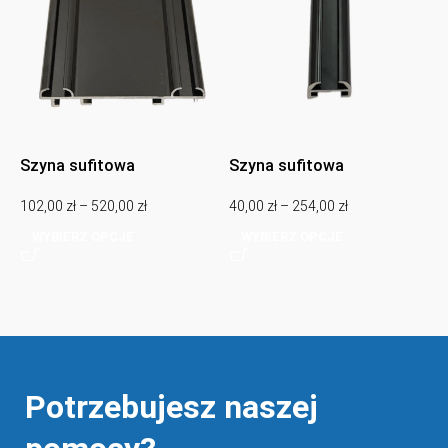
a
1
p
2
Szyna sufitowa
Szyna sufitowa
dwutorowa natynkowa,
jednotorowa natynkowa,
102,00
zł
–
520,00
zł
40,00
zł
–
254,00
zł
karnisz sufitowy
karnisz sufitowy
dwutorowy natynkowy –
jednotorowy natynkowy –
WYBIERZ OPCJE
WYBIERZ OPCJE
czarny
czarny
Potrzebujesz naszej