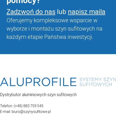
pomocy?
Zadzwoń do nas
lub
napisz maila
Oferujemy kompleksowe wsparcie w
wyborze i montażu szyn sufitowych na
każdym etapie Państwa inwestycji.
Dystrybutor aluminiowych szyn sufitowych
Telefon: (+48) 883 759 545
E-mail: biuro@szynysufitowe.pl