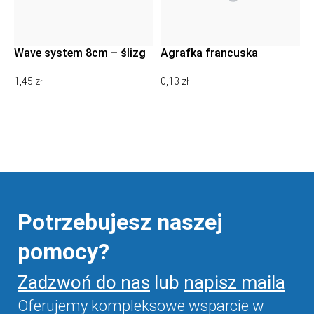
Wave system 8cm – ślizg
Agrafka francuska
na sznurku 8cm + agrafka
0,13
zł
1,45
zł
DODAJ DO KOSZYKA
DODAJ DO KOSZYKA
Potrzebujesz naszej
pomocy?
Zadzwoń do nas
lub
napisz maila
Oferujemy kompleksowe wsparcie w