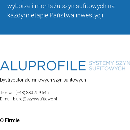
wyborze i montażu szyn sufitowych na
każdym etapie Państwa inwestycji.
Dystrybutor aluminiowych szyn sufitowych
Telefon: (+48) 883 759 545
E-mail: biuro@szynysufitowe.pl
O Firmie