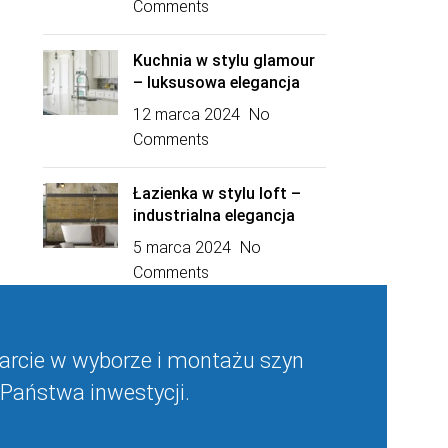
Comments
Kuchnia w stylu glamour
– luksusowa elegancja
12 marca 2024
No
Comments
Łazienka w stylu loft –
industrialna elegancja
5 marca 2024
No
Comments
rcie w wyborze i montażu szyn
Państwa inwestycji.