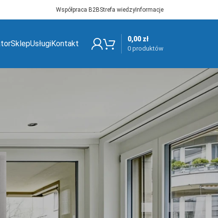
Współpraca B2B
Strefa wiedzy
Informacje
0,00
zł
ator
Sklep
Usługi
Kontakt
0
produktów
Kategorie
Bez kategorii