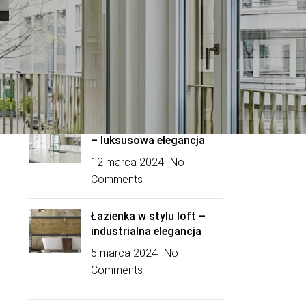
Recent Posts
Sypialnia w stylu loft –
przemysłowy design
19 marca 2024
No
Comments
Kuchnia w stylu glamour
– luksusowa elegancja
12 marca 2024
No
Comments
Łazienka w stylu loft –
industrialna elegancja
5 marca 2024
No
Comments