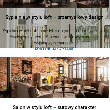
Sypialnia w stylu loft – przemysłowy design
Posted by
Maciej Jajkiewicz
Sypialnia w stylu loft to nie tylko miejsce do odpoczynku, ale
również przestrzeń, która emanuje surowym urokiem i
wyjątkowym charakter...
KONTYNUUJ CZYTANIE
Salon w stylu loft – surowy charakter