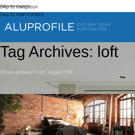
acebook
Skip to navigation
Instagram
Skip to main content
Tag Archives: loft
Strona główna
Posts Tagged "loft"