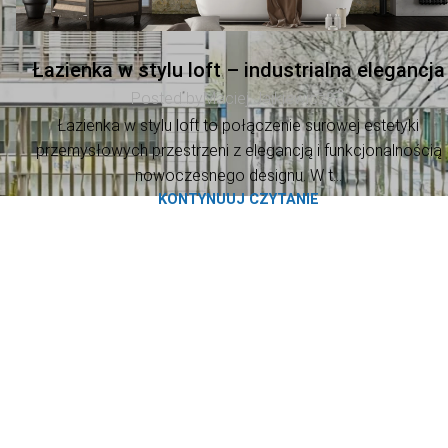
Łazienka w stylu loft – industrialna elegancja
Posted by
Maciej Jajkiewicz
Łazienka w stylu loft to połączenie surowej estetyki
przemysłowych przestrzeni z elegancją i funkcjonalnością
nowoczesnego designu. W t...
KONTYNUUJ CZYTANIE