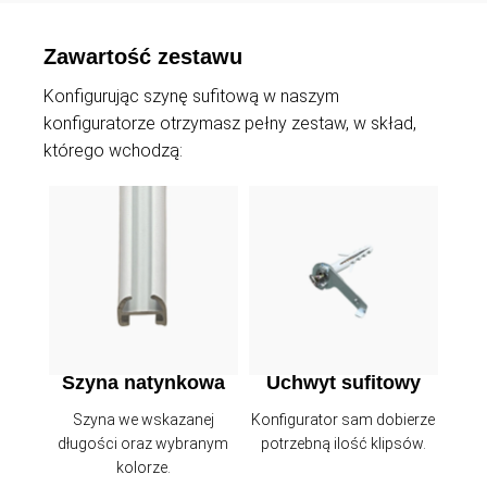
Zawartość zestawu
Konfigurując szynę sufitową w naszym
konfiguratorze otrzymasz pełny zestaw, w skład,
którego wchodzą:
Konf
pot
Szyna natynkowa
Uchwyt sufitowy
Szyna we wskazanej
Konfigurator sam dobierze
długości oraz wybranym
potrzebną ilość klipsów.
kolorze.