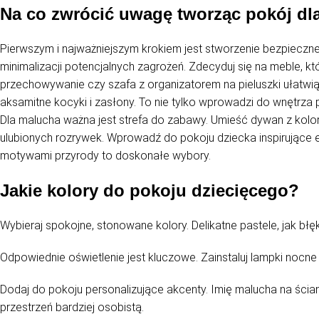
Na co zwrócić uwagę tworząc pokój d
Pierwszym i najważniejszym krokiem jest stworzenie bezpieczneg
minimalizacji potencjalnych zagrożeń. Zdecyduj się na meble, k
przechowywanie czy szafa z organizatorem na pieluszki ułatwią 
aksamitne kocyki i zasłony. To nie tylko wprowadzi do wnętrza 
Dla malucha ważna jest strefa do zabawy. Umieść dywan z kolo
ulubionych rozrywek. Wprowadź do pokoju dziecka inspirujące el
motywami przyrody to doskonałe wybory.
Jakie kolory do pokoju dziecięcego?
Wybieraj spokojne, stonowane kolory. Delikatne pastele, jak bł
Odpowiednie oświetlenie jest kluczowe. Zainstaluj lampki nocn
Dodaj do pokoju personalizujące akcenty. Imię malucha na ścian
przestrzeń bardziej osobistą.