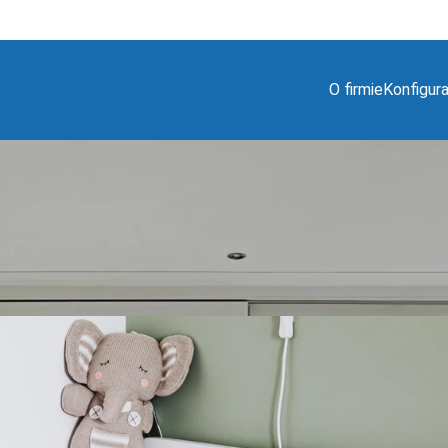
O firmie
Konfigur
 niemowlaka – praktyczne wskazówk
Posted by
Maciej Jajkiewicz
On 12 grudnia 2023