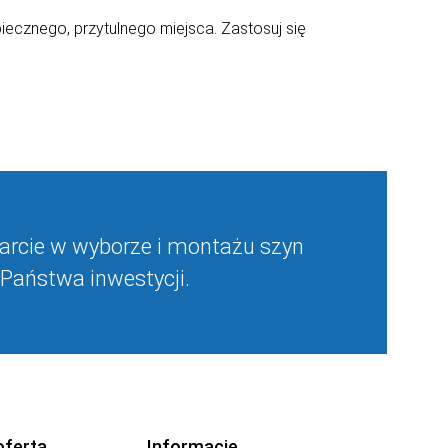
ecznego, przytulnego miejsca. Zastosuj się
rcie w wyborze i montażu szyn
Państwa inwestycji.
oferta
Informacje