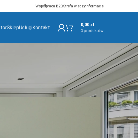
Współpraca B2B
Strefa wiedzy
Informacje
0,00
zł
ator
Sklep
Usługi
Kontakt
0
produktów
i