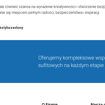
e również szansa na wyrażenie kreatywności i stworzenie bezpi
e się miejscem pełnym radości, bezpieczeństwa i inspiracji.
kstylia
zasłony
Oferujemy kompleksowe wspa
sufitowych na każdym etapie 
O Firmie
Nasza 