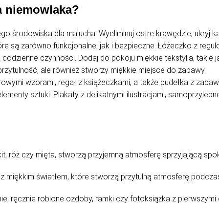
la niemowlaka?
o środowiska dla malucha. Wyeliminuj ostre krawędzie, ukryj ka
tóre są zarówno funkcjonalne, jak i bezpieczne. Łóżeczko z reg
codzienne czynności. Dodaj do pokoju miękkie tekstylia, takie 
przytulność, ale również stworzy miękkie miejsce do zabawy.
rowymi wzorami, regał z książeczkami, a także pudełka z zaba
ementy sztuki. Plakaty z delikatnymi ilustracjami, samoprzylepn
ękit, róż czy mięta, stworzą przyjemną atmosferę sprzyjającą s
e z miękkim światłem, które stworzą przytulną atmosferę podcza
ie, ręcznie robione ozdoby, ramki czy fotoksiążka z pierwszymi 