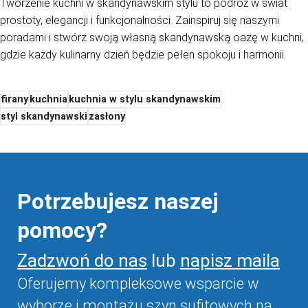
Tworzenie kuchni w skandynawskim stylu to podróż w świat
prostoty, elegancji i funkcjonalności. Zainspiruj się naszymi
poradami i stwórz swoją własną skandynawską oazę w kuchni,
gdzie każdy kulinarny dzień będzie pełen spokoju i harmonii.
firany
kuchnia
kuchnia w stylu skandynawskim
styl skandynawski
zasłony
Potrzebujesz naszej
pomocy?
Zadzwoń do nas
lub
napisz maila
Oferujemy kompleksowe wsparcie w
wyborze i montażu szyn sufitowych na